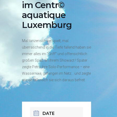
im Centr©
aquatique
Luxemburg
Mal tänzerisch-verspielt, mal
überraschend in die Tiefe fallend haben sie
immer alles im "Griff" und offensichtlich
großen Spaß an ihrem Showact ! Später
zeigte Petra ihre Solo-Performance – eine
Wassernixe, gefangen im Netz… und zeigte
wie einfallsreich sie sich daraus befreit.
DATE