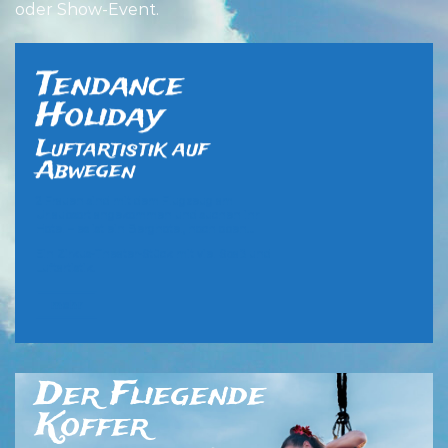
oder Show-Event.
Tendance
Holiday
Luftartistik auf
Abwegen
2 Frauen sind mit dem Flugzeug am
Urlaubsort angekommen und suchen ihr
Hotel – es ist ein Berghotel, hoch oben…
Ein Zirkus-Theater-Stück mit viel Spaß und
Luftartistik.
mehr
Der Fliegende
Koffer