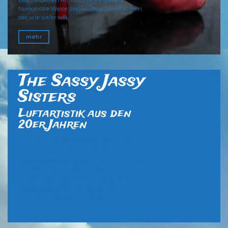
bescheidenen Art, möchte sie uns auf
humorvolle Weise zeigen, dass JedeR so sein
dar, wie sie/er will.
mehr
The Sassy Jassy
Sisters
Luftartistik aus den
20er Jahren
Luftartistik aus den goldenen 20er Jahren
Wir sind inspiriert von den ersten
Luftartistinnen im 19. Jhd., die als riesige
Ensembles von bis zu 100 Tänzerinnen in der
Luft zusammen tanzten. Diese in
Vergessenheit geratene Tradition greifen wir
auf, und übertragen sie auf unsere
zeitgenössische Zirkus-Disziplin der
Luftartistik: zwei Vertikaltüchern.
mehr