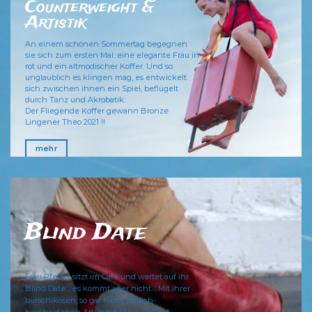
Counterweight &
Artistik
An einem schönen Sommertag begegnen
sie sich zum ersten Mal: eine elegante Frau in
rot und ein altmodischer Koffer. Und so
unglaublich es klingen mag, es entwickelt
sich zwischen ihnen ein Spiel, beflügelt
durch Tanz und Akrobatik.
Der Fliegende Koffer gewann Bronze
Lingener Theo 2021 !!
mehr
Blind Date
Frau Pfeffer sitzt im Café und wartet auf ihr
Blind Date… es kommt aber nicht… Mit ihrer
burschikosen, so gar nicht zierlich-