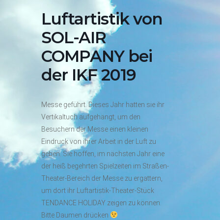
Luftartistik von
SOL-AIR
COMPANY bei
der IKF 2019
Messe geführt. Dieses Jahr hatten sie ihr
Vertikaltuch aufgehängt, um den
Besuchern der Messe einen kleinen
Eindruck von ihrer Arbeit in der Luft zu
geben. Sie hoffen, im nächsten Jahr eine
der heiß begehrten Spielzeiten im Straßen-
Theater-Bereich der Messe zu ergattern,
um dort ihr Luftartistik-Theater-Stück
TENDANCE HOLIDAY zeigen zu können.
Bitte Daumen drücken