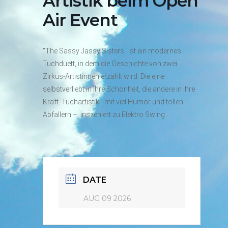
Artistik beim Open
Air Event
"The Sassy Jassy Sisters" ist ein modernes
Tuchduett, in dem die Geschichte von zwei
Zirkus-Artistinnen erzählt wird. Die eine
selbstverliebt in ihre Schönheit, die andere in ihre
Kraft. Tuchartistik -mit viel Humor und tollen
Abfallern – inszeniert zu Elektro Swing .
DATE
AUG 09 2026