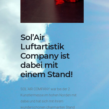
Sol’Air
Luftartistik
Company ist
dabei mit
einem Stand!
SOL´AIR COMPANY war bei der 2.
Künstlermesse im hohen Norden mit
dabei und hat sich mit ihrem
wunderschönen charmanten Stand